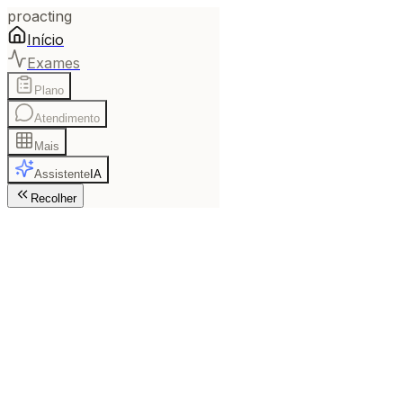
proact
ing
Início
Exames
Plano
Atendimento
Mais
Assistente
IA
Recolher